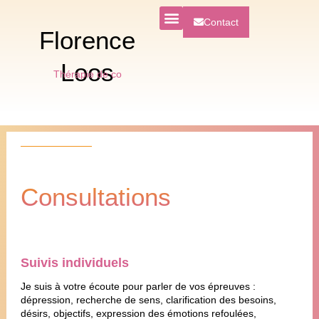
Contact
Florence
Loos
T
h
é
r
a
p
i
e
d
e
c
o
u
p
l
Consultations
Suivis individuels
Je suis à votre écoute pour parler de vos épreuves :
dépression, recherche de sens, clarification des besoins,
désirs, objectifs, expression des émotions refoulées,