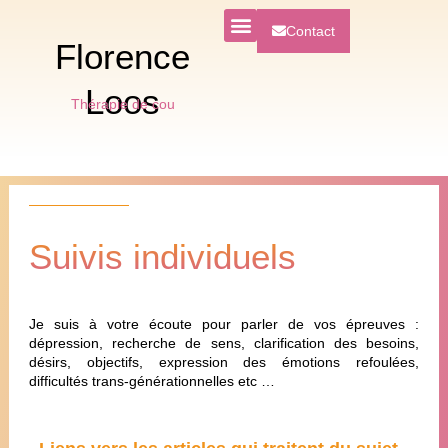
Contact
Florence
Loos
T
h
é
r
a
p
i
e
d
e
c
o
u
p
l
e
Suivis individuels
Je suis à votre écoute pour parler de vos épreuves :
dépression, recherche de sens, clarification des besoins,
désirs, objectifs, expression des émotions refoulées,
difficultés trans-générationnelles etc …